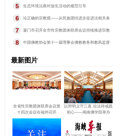
5
导报携手虎溪岩寺启动2026年“帮我一把我能飞”爱
生态环境法典对放生活动的规范引导
6
心助学活动
论正确的宗教观——从民族团结进步促进法相关条
7
文谈起
厦门市召开全市性宗教团体联席会议持续推进宗教
8
事务治理法治化
中国佛教协会第十一届理事会佛教教务和教风监督
委员会第二次会议在湖北武汉举行
最新图片
全省性宗教团体联席会议第
以辩明义守三真 论法持戒践
十四次会议在福州召开
初心——闽南佛学院举办
2026“学弘一 三真三守”主题
教育论辩赛