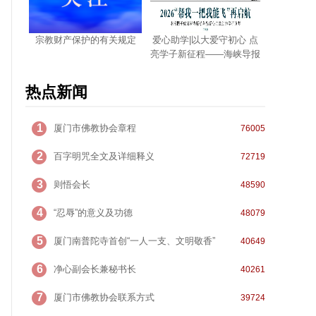
宗教财产保护的有关规定
爱心助学|以大爱守初心 点
亮学子新征程——海峡导报
携手虎溪岩寺启动2026
年“帮我一把我能飞”爱心助
热点新闻
学活动
1
厦门市佛教协会章程
76005
2
百字明咒全文及详细释义
72719
3
则悟会长
48590
4
“忍辱”的意义及功德
48079
5
厦门南普陀寺首创“一人一支、文明敬香”
40649
6
净心副会长兼秘书长
40261
7
厦门市佛教协会联系方式
39724