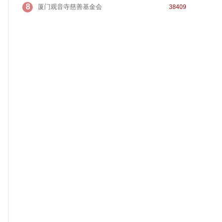
8
厦门观音寺慈善基金会
38409