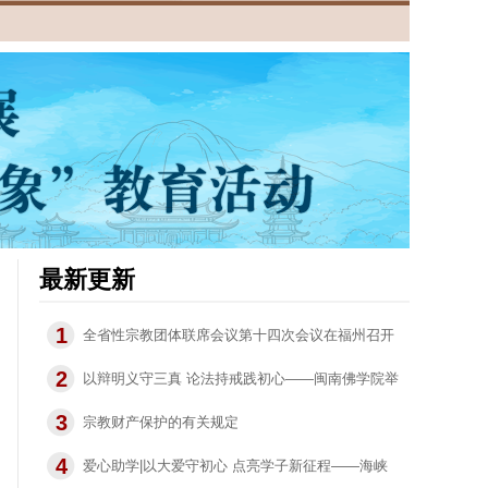
最新更新
1
全省性宗教团体联席会议第十四次会议在福州召开
2
以辩明义守三真 论法持戒践初心——闽南佛学院举
3
办2026“学弘一 三真三守”主题教育论辩赛
宗教财产保护的有关规定
4
爱心助学|以大爱守初心 点亮学子新征程——海峡