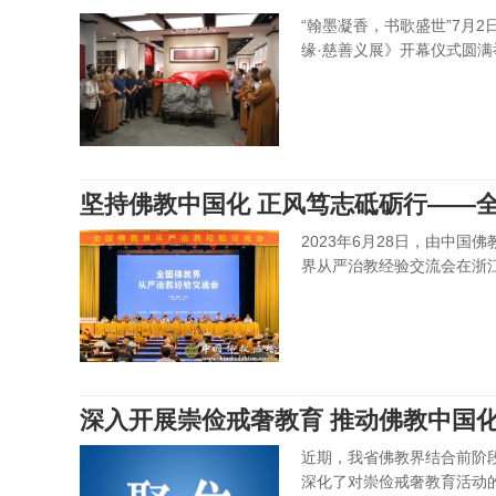
“翰墨凝香，书歌盛世”7月
缘·慈善义展》开幕仪式圆满
坚持佛教中国化 正风笃志砥砺行——
2023年6月28日，由中
行
界从严治教经验交流会在浙
深入开展崇俭戒奢教育 推动佛教中国
近期，我省佛教界结合前阶
深化了对崇俭戒奢教育活动