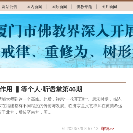
|
|
|
|
网站公告
国内新闻
国际新闻
佛教专题
图片新闻
用 ▍等个人·听语堂第46期
慧能大师到达一个高峰。此后，禅宗“一花开五叶”。唐宋时期，临济、
宗在福建都有不同程度的传衍与发展。临济宗是义玄禅师在黄檗希运
行于北方，后传至南方，历…
2023/7/6 8:57:13
详细>>