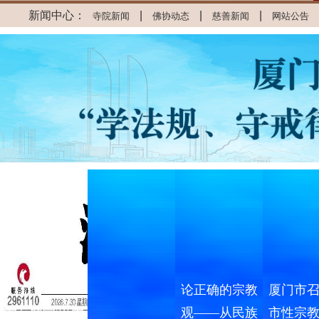
新闻中心：
|
|
|
寺院新闻
佛协动态
慈善新闻
网站公告
论正确的宗教
厦门市
爱心助学|以大
观——从民族
市性宗