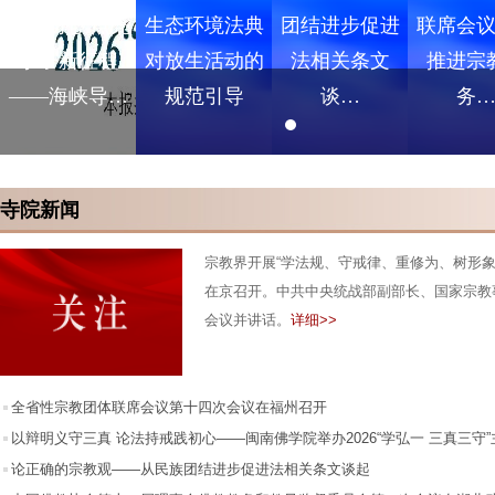
爱守初心 点亮
生态环境法典
团结进步促进
联席会
学子新征程
对放生活动的
法相关条文
推进宗
——海峡导…
规范引导
谈…
务
寺院新闻
宗教界开展“学法规、守戒律、重修为、树形象
在京召开。中共中央统战部副部长、国家宗教
会议并讲话。
详细>>
全省性宗教团体联席会议第十四次会议在福州召开
以辩明义守三真 论法持戒践初心——闽南佛学院举办2026“学弘一 三真三守
辩赛
论正确的宗教观——从民族团结进步促进法相关条文谈起