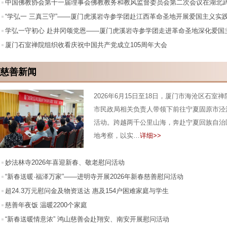
中国佛教协会第十一届理事会佛教教务和教风监督委员会第二次会议在湖北
“学弘一 三真三守”——厦门虎溪岩寺参学团赴江西革命圣地开展爱国主义实
动
学弘一守初心 赴井冈颂党恩——厦门虎溪岩寺参学团走进革命圣地深化爱国
厦门石室禅院组织收看庆祝中国共产党成立105周年大会
慈善新闻
2026年6月15日至18日，厦门市海沧区石室
市民政局相关负责人带领下前往宁夏固原市泾
活动。跨越两千公里山海，奔赴宁夏回族自治
地考察，以实…
详细>>
妙法林寺2026年喜迎新春、敬老慰问活动
“新春送暖·福泽万家”——进明寺开展2026年新春慈善慰问活动
超24.3万元慰问金及物资送达 惠及154户困难家庭与学生
慈善年夜饭 温暖2200个家庭
我市举办2026年慈善年夜饭发放仪式，为困难群众提前送上新春祝福
“新春送暖情意浓” 鸿山慈善会赴翔安、南安开展慰问活动