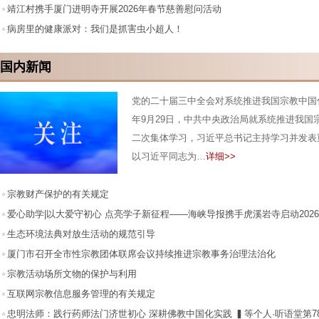
靖江村携手厦门进明寺开展2026年春节慈善慰问活动
病房里的健康派对：我们是抓害虫小超人！
国内新闻
党的二十届三中全会对系统推进我国宗教中国化
年9月29日，中共中央政治局就系统推进我国
二次集体学习，习近平总书记主持学习并发表
以习近平同志为…
详细>>
宗教财产保护的有关规定
爱心助学|以大爱守初心 点亮学子新征程——海峡导报携手虎溪岩寺启动2026
我能飞”爱心助学活动
生态环境法典对放生活动的规范引导
厦门市召开全市性宗教团体联席会议持续推进宗教事务治理法治化
宗教活动场所文物的保护与利用
互联网宗教信息服务管理的有关规定
忠明法师：践行药师法门济世初心 深耕佛教中国化实践 ▍等个人·听语堂第7