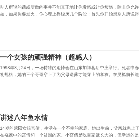
别人所说的话或所做的事并不能真正地让你发怒或让你烦恼，除非你允许
如，如果你要发火，你心理上得经历几个阶段：首先你开始想别人所说得
一个女孩的顽强精神（超感人）
1998年8月24日，一场特殊的追悼会在山东加祥县后中庄举行。死者申
礼规格，她的三个哥哥穿上了为父母送葬才能穿上的孝衣。在灵柩前长跪
讲述八年鱼水情
14岁的荥阳女孩宫倩，生活在一个不幸的家庭。她出生前，父亲就患上
在襁褓中的宫倩和一个贫困的家。小宫倩是吃百家饭长大的，但幸运的是