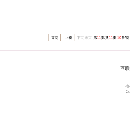
首页
上页
下页
末页
第
11
页/共
11
页
10
条/页
互联
地
Co