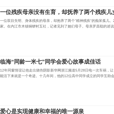
一位残疾母亲没有生育，却抚养了两个残疾儿
一位双目失明、身体残疾的母亲，却抱养了两个“精神残疾“的痴呆孤儿。
家。在内江市木镇铜锣村五社，记者见到了她们母子。母亲罗昌聪的述说
临海“同龄一米七”同学会爱心故事成佳话
12年同窗情谊让他走出烧伤阴影新华网浙江频道5月28日电一次车祸，
能活下来就是一个奇迹。十几年间，他的12位高中同学成立的同学互助会
爱心是实现健康和幸福的唯一源泉