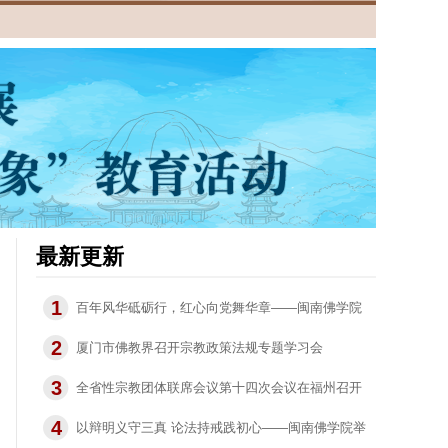
最新更新
1
百年风华砥砺行，红心向党舞华章——闽南佛学院
2
开展观演《唱支山歌给党听》主题思政教育活动
厦门市佛教界召开宗教政策法规专题学习会
3
全省性宗教团体联席会议第十四次会议在福州召开
4
以辩明义守三真 论法持戒践初心——闽南佛学院举