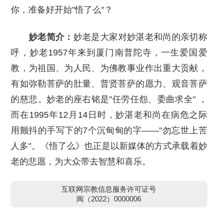
你，准备好开始"悟了么"？
妙老简介：
妙老是大家对妙湛老和尚的亲切称
呼，妙老1957年来到厦门南普陀寺，一生爱国爱
教，为祖国、为人民、为佛教事业作出重大贡献，
有如弥勒菩萨的肚量、普贤菩萨的愿力、观音菩萨
的慈悲。妙老的座右铭是"任劳任怨、委曲求全" ，
而在1995年12月14日时，妙湛老和尚在病危之际
用颤抖的手写下的7个沉甸甸的字——"勿忘世上苦
人多"。《悟了么》也正是以新媒体的方式承载着妙
老的悲愿，为大众带去智慧和喜乐。
互联网宗教信息服务许可证号
闽（2022）0000006