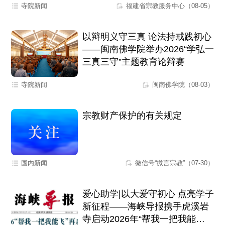
寺院新闻
福建省宗教服务中心（08-05）
以辩明义守三真 论法持戒践初心
——闽南佛学院举办2026“学弘一
三真三守”主题教育论辩赛
寺院新闻
闽南佛学院（08-03）
宗教财产保护的有关规定
国内新闻
微信号“微言宗教”（07-30）
爱心助学|以大爱守初心 点亮学子
新征程——海峡导报携手虎溪岩
寺启动2026年“帮我一把我能