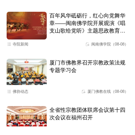
百年风华砥砺行，红心向党舞华
章——闽南佛学院开展观演《唱
支山歌给党听》主题思政教育活
动
寺院新闻
闽南佛学院（08-08）
厦门市佛教界召开宗教政策法规
专题学习会
佛协动态
厦门佛教在线（08-08）
全省性宗教团体联席会议第十四
次会议在福州召开