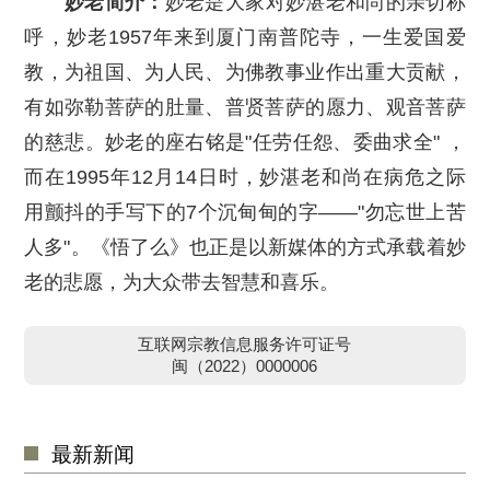
妙老简介：
妙老是大家对妙湛老和尚的亲切称
呼，妙老1957年来到厦门南普陀寺，一生爱国爱
教，为祖国、为人民、为佛教事业作出重大贡献，
有如弥勒菩萨的肚量、普贤菩萨的愿力、观音菩萨
的慈悲。妙老的座右铭是"任劳任怨、委曲求全" ，
而在1995年12月14日时，妙湛老和尚在病危之际
用颤抖的手写下的7个沉甸甸的字——"勿忘世上苦
人多"。《悟了么》也正是以新媒体的方式承载着妙
老的悲愿，为大众带去智慧和喜乐。
互联网宗教信息服务许可证号
闽（2022）0000006
最新新闻