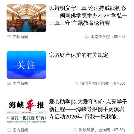
以辩明义守三真 论法持戒践初心
——闽南佛学院举办2026“学弘一
三真三守”主题教育论辩赛
寺院新闻
闽南佛学院（08-03）
宗教财产保护的有关规定
国内新闻
微信号“微言宗教”（07-30）
爱心助学|以大爱守初心 点亮学子
新征程——海峡导报携手虎溪岩
寺启动2026年“帮我一把我能
飞”爱心助学活动
国内新闻
海峡导报、台海网（07-30）